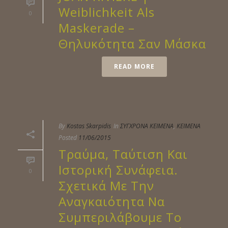
Weiblichkeit Als
0
Maskerade –
Θηλυκότητα Σαν Μάσκα
READ MORE
By
Kostas Skarpidis
In
ΣΥΓΧΡΟΝΑ ΚΕΙΜΕΝΑ
,
ΚΕΙΜΕΝΑ
Posted
11/06/2015
Τραύμα, Ταύτιση Και
Ιστορική Συνάφεια.
0
Σχετικά Με Την
Αναγκαιότητα Να
Συμπεριλάβουμε Το