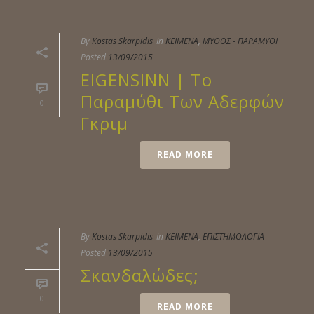
By
Kostas Skarpidis
In
ΚΕΙΜΕΝΑ
,
ΜΥΘΟΣ - ΠΑΡΑΜΥΘΙ
Posted
13/09/2015
EIGENSINN | Το
Παραμύθι Των Αδερφών
0
Γκριμ
READ MORE
By
Kostas Skarpidis
In
ΚΕΙΜΕΝΑ
,
ΕΠΙΣΤΗΜΟΛΟΓΙΑ
Posted
13/09/2015
Σκανδαλώδες;
0
READ MORE