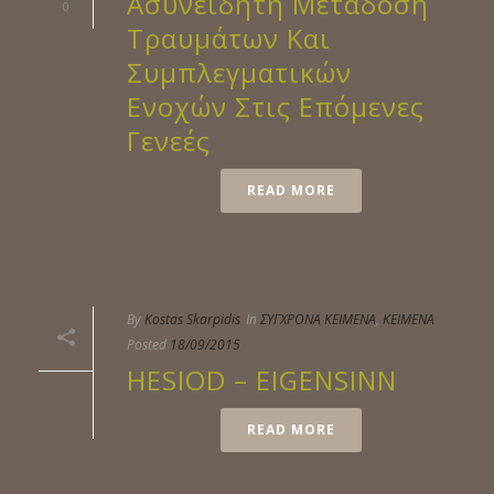
Ασυνείδητη Μετάδοση
0
Τραυμάτων Και
Συμπλεγματικών
Ενοχών Στις Επόμενες
Γενεές
READ MORE
By
Kostas Skarpidis
In
ΣΥΓΧΡΟΝΑ ΚΕΙΜΕΝΑ
,
ΚΕΙΜΕΝΑ
Posted
18/09/2015
HESIOD – EIGENSINN
READ MORE