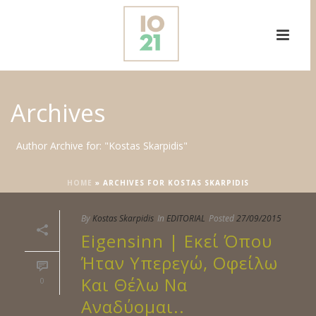
Archives
Author Archive for: "Kostas Skarpidis"
HOME
»
ARCHIVES FOR KOSTAS SKARPIDIS
By
Kostas Skarpidis
In
EDITORIAL
Posted
27/09/2015
Eigensinn | Εκεί Όπου
Ήταν Υπερεγώ, Οφείλω
Και Θέλω Να
0
Αναδύομαι..