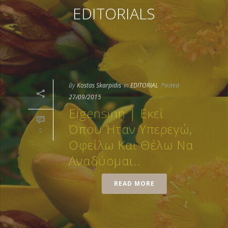
EDITORIALS
By
Kostas Skarpidis
In
EDITORIAL
Posted
27/09/2015
Eigensinn | Εκεί
Όπου Ήταν Υπερεγώ,
0
Οφείλω Και Θέλω Να
Αναδύομαι..
READ MORE