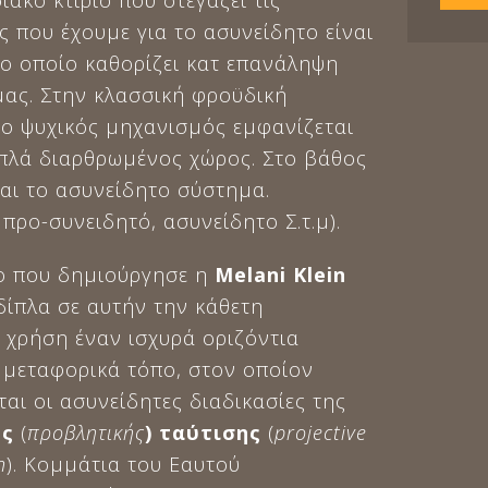
ακό κτίριο που στεγάζει τις
 που έχουμε για το ασυνείδητο είναι
το οποίο καθορίζει κατ επανάληψη
μας. Στην κλασσική φροϋδική
ο ψυχικός μηχανισμός εμφανίζεται
ιπλά διαρθρωμένος χώρος. Στο βάθος
ται το ασυνείδητο σύστημα.
 προ-συνειδητό, ασυνείδητο Σ.τ.μ).
ο που δημιούργησε η
Melani
Klein
δίπλα σε αυτήν την κάθετη
 χρήση έναν ισχυρά οριζόντια
 μεταφορικά τόπο, στον οποίον
αι οι ασυνείδητες διαδικασίες της
ής
(
προβλητικής
) ταύτισης
(
projective
n
). Κομμάτια του Εαυτού