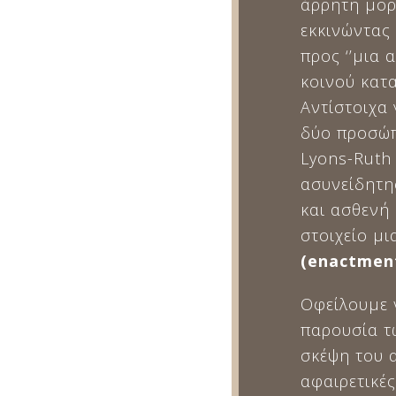
άρρητη μορ
εκκινώντας
προς ‘’μια 
κοινού κατ
Αντίστοιχα 
δύο προσώπ
Lyons-Ruth
ασυνείδητη
και ασθενή 
στοιχείο μι
(
enactmen
Οφείλουμε 
παρουσία τ
σκέψη του 
αφαιρετικές