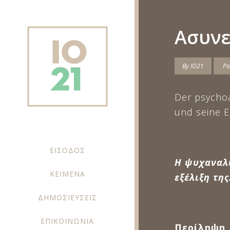
Ασυνε
By
IO21
Po
Der psychoa
und seine E
ΕΙΣΟΔΟΣ
Η ψυχαναλυ
ΚΕΙΜΕΝΑ
εξέλιξη τη
ΔΗΜΟΣΙΕΥΣΕΙΣ
ΕΠΙΚΟΙΝΩΝΙΑ
Περίληψη