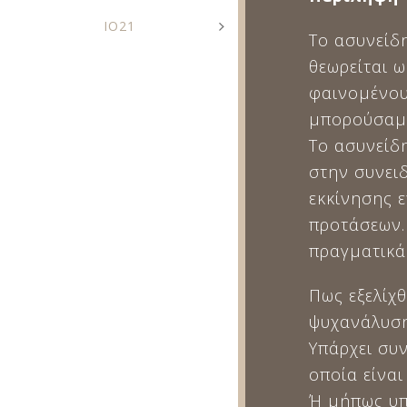
IO21
Το ασυνείδ
θεωρείται 
φαινομένου
μπορούσαμε
Το ασυνείδη
στην συνει
εκκίνησης 
προτάσεων.
πραγματικά
Πως εξελίχ
ψυχανάλυση
Υπάρχει συ
οποία είναι
Ή μήπως υπ