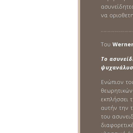
ασυνείδητε
να οριοθετ
……………………
Του
Werne
Το ασυνείδ
ψυχανάλυσ
Ενώπιον το
θεωρητικών
εκπλήσσει 
αυτήν την 
του ασυνει
διαφορετικέ