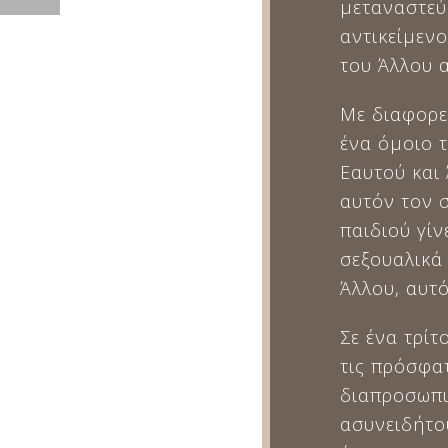
μεταναστεύ
αντικείμενο
του Άλλου 
Με διαφορε
ένα όμοιο τ
Εαυτού και
αυτόν τον 
παιδιού γίν
σεξουαλικά
Άλλου, αυτό
Σε ένα τρίτ
τις πρόσφατ
διαπροσωπι
ασυνειδήτο