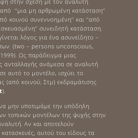
φή στην σχέση με τον αναλυτή
 από ‘’μια μη αρθρωμένη κατάσταση’’
από κοινού συνεννοημένη’’ και ‘’από
ασκευασμένη’’ συνειδητή κατάσταση.
γίνεται λόγος για ένα ασυνείδητο –
ων. (two – persons unconscious,
 1999). Ως παράδειγμα μιας
ς ανταλλαγής ανάμεσα σε αναλυτή
σε αυτό το μοντέλο, ισχύει το
ας (από κοινού; Στμ) εκδραμάτισης
t
).
να μην υποτιμάμε την υπόδηλη
ων τοπικών μοντέλων της ψυχής στην
αναλυτή. Αν και αποτελούν
 κατασκευές, αυτού του είδους τα