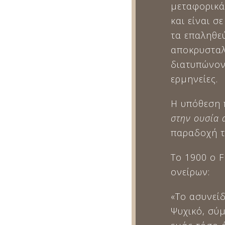
μεταφορικά
και είναι σ
τα επαληθε
αποκρυσταλ
διατυπώνοντ
ερμηνείες.
Η υπόθεση
στην ουσία 
παραδοχή τ
Το 1900 ο 
ονείρων:
«Το ασυνείδ
Ψυχικό, σύ