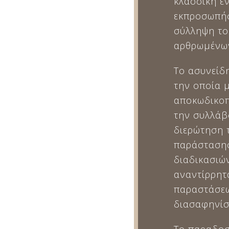
κλασσική έ
εκπροσωπήσ
σύλληψη το
αρθρωμένων
Το ασυνείδη
την οποία 
αποκωδικοπ
την συλλάβ
διερώτηση 
παράστασης
διαδικασιώ
αναντίρρητ
παραστάσεω
διασαφηνίσ