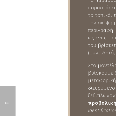
Το παραδοσι
παραστάσεις
το τοπικό, 
την σκέψη 
περιγραφή 
ως ένας τρ
του βρίσκε
(συνειδητό,
Στο μοντέλ
βρίσκουμε 
μεταφορική
διευρυμένο
ξεδιπλώνοντ
προβολικ
Identificatio