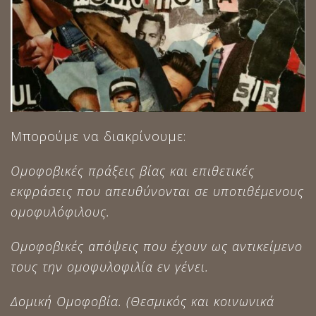
Μπορούμε να διακρίνουμε:
Ομοφοβικές πράξεις βίας και επιθετικές
εκφράσεις που απευθύνονται σε υποτιθέμενους
ομοφυλόφιλους.
Ομοφοβικές απόψεις που έχουν ως αντικείμενο
τους την ομοφυλοφιλία εν γένει.
Δομική Ομοφοβία. (Θεσμικός και κοινωνικά