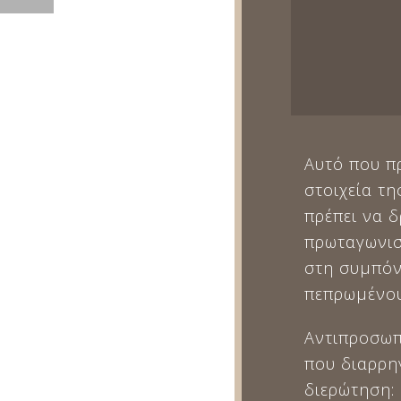
Αυτό που πρ
στοιχεία τ
πρέπει να δ
πρωταγωνιστ
στη συμπόν
πεπρωμένου
Αντιπροσωπ
που διαρρη
διερώτηση: 