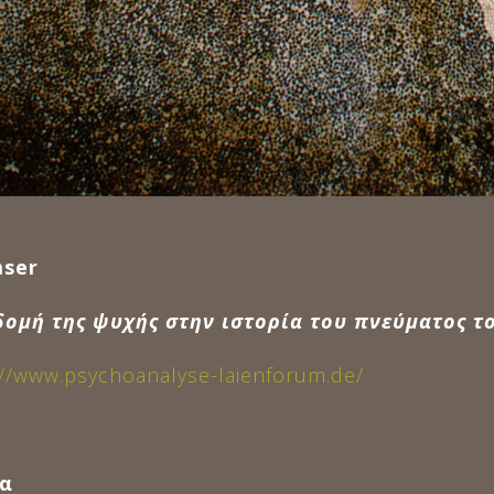
ser
δομή της ψυχής στην ιστορία του πνεύματος τ
://www.psychoanalyse-laienforum.de/
α