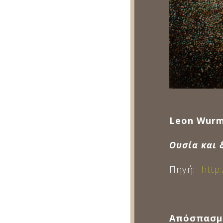
Leon Wurm
Ουσία και 
Πηγή:
http
Απόσπασμ