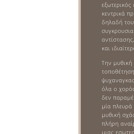
εξωτερικός 
κεντρικά π
δηλαδή του
συγκρουσια
αντίστασης
και ιδιαίτε
Την μυθική 
τοποθέτηση
ψυχαναγκασμ
όλα ο χορός
δεν παραμέ
μία πλευρά
μυθική σχά
πλήρη αναί
μιας εσωτε