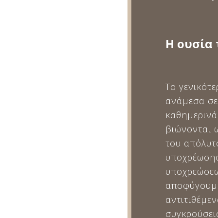
Η ουσία 
Το γενικότε
ανάμεσα σε
καθημερινά,
βιώνονται ω
του απόλυτο
υποχρέωσης
υποχρεώσεω
αποφύγουμε
αντιτιθέμεν
συγκρούσει