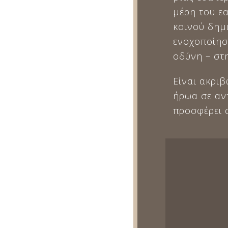
μέρη του ε
κοινού δημι
ενοχοποίησ
οδύνη – στ
Είναι ακρι
ήρωα σε αντ
προσφέρει 