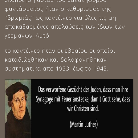
φαντάσματος ήταν ο καθορισμός της
‘’βρωμιάς’’ ως κοντέινερ για όλες τις μη
αποκαθαρμένες απολαύσεις των ίδιων των
γερμανών. Αυτό
το κοντέινερ ήταν οι εβραίοι, οι οποίοι
καταδιώχθηκαν και δολοφονήθηκαν
συστηματικά από 1933 έως το 1945.