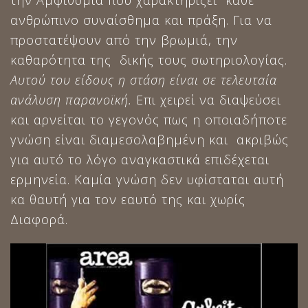
ανθρώπινο συναίσθημα και πράξη. Για να
προστατέψουν από την βρωμιά, την
καθαρότητα της δικής τους σωτηριολογίας.
Αυτού του είδους η στάση είναι σε τελευταία
ανάλυση παρανοϊκή.
Επι χειρεί να διαψεύσει
και αρνείται το γεγονός πως η οποιαδήποτε
γνώση είναι διαμεσολαβημένη και ακριβώς
για αυτό το λόγο αναγκαστικά επιδέχεται
ερμηνεία. Καμία γνώση δεν υφίσταται αυτή
κα θαυτή για τον εαυτό της και χωρίς
Διαφορά.