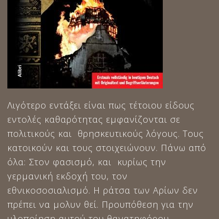
Λιγότερο εντάξει είναι πως τέτοιου είδους
εντολές καθαρότητας εμφανίζονται σε
πολιτικούς και θρησκευτικούς λόγους. Τους
κατοικούν και τους στοιχειώνουν. Πάνω από
όλα: Στον φασισμό, και κυρίως την
γερμανική εκδοχή του, τον
εθνικοσοσιαλισμό. Η ράτσα των Αρίων δεν
πρέπει να μολυν θεί. Προυπόθεση για την
υλοποίηση αυτού του θανατηφόρου