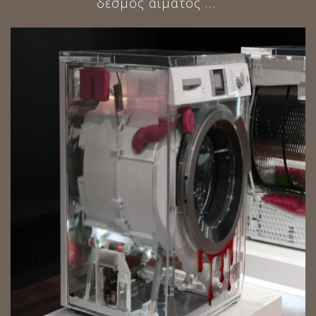
δεσμός αίματος …