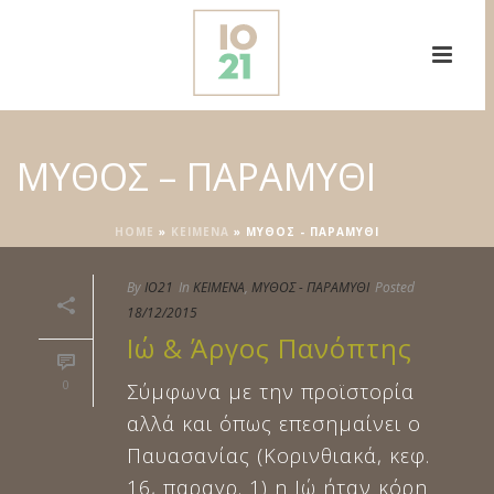
ΜΥΘΟΣ – ΠΑΡΑΜΥΘΙ
HOME
»
ΚΕΙΜΕΝΑ
»
ΜΥΘΟΣ - ΠΑΡΑΜΥΘΙ
By
IO21
In
ΚΕΙΜΕΝΑ
,
ΜΥΘΟΣ - ΠΑΡΑΜΥΘΙ
Posted
18/12/2015
Ιώ & Άργος Πανόπτης
0
Σύμφωνα με την προϊστορία
αλλά και όπως επεσημαίνει ο
Παυασανίας (Κορινθιακά, κεφ.
16, παραγρ. 1) η Ιώ ήταν κόρη