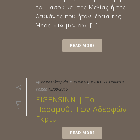
του Ίασου και της Μελίας ή της
Λευκάνης που ήταν Ιέρεια της
Ήρας. «Ἰὼ μὲν οὖν [...]
READ MORE
By
Kostas Skarpidis
In
ΚΕΙΜΕΝΑ
,
ΜΥΘΟΣ - ΠΑΡΑΜΥΘΙ
Posted
13/09/2015
EIGENSINN | Το
Παραμύθι Των Αδερφών
0
Γκριμ
READ MORE