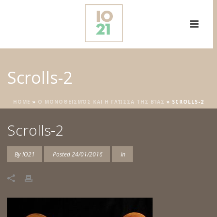
Scrolls-2
HOME
»
Ο ΜΟΝΟΘΕΪΣΜΌΣ ΚΑΙ Η ΓΛΏΣΣΑ ΤΗΣ ΒΊΑΣ
»
SCROLLS-2
Scrolls-2
By
IO21
Posted
24/01/2016
In