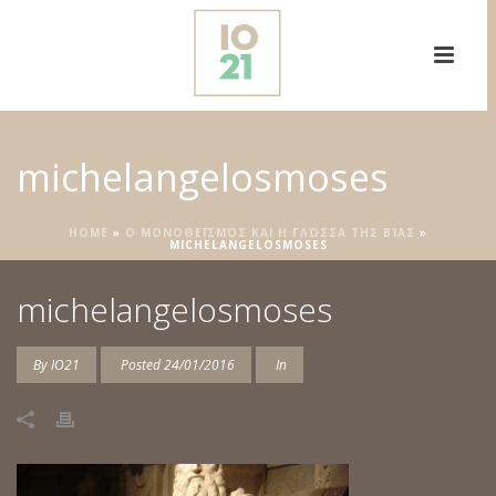
michelangelosmoses
HOME
»
Ο ΜΟΝΟΘΕΪΣΜΌΣ ΚΑΙ Η ΓΛΏΣΣΑ ΤΗΣ ΒΊΑΣ
»
MICHELANGELOSMOSES
michelangelosmoses
By
IO21
Posted
24/01/2016
In