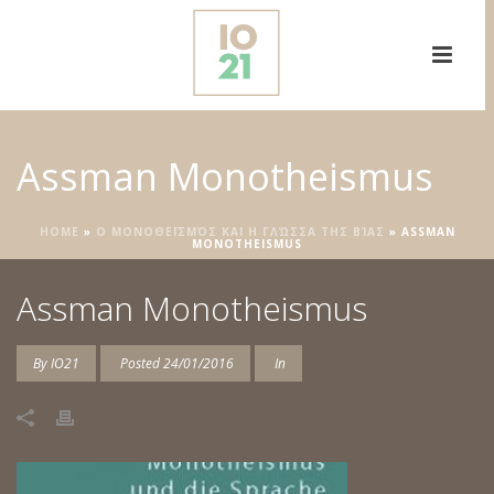
Assman Monotheismus
HOME
»
Ο ΜΟΝΟΘΕΪΣΜΌΣ ΚΑΙ Η ΓΛΏΣΣΑ ΤΗΣ ΒΊΑΣ
»
ASSMAN
MONOTHEISMUS
Assman Monotheismus
By
IO21
Posted
24/01/2016
In