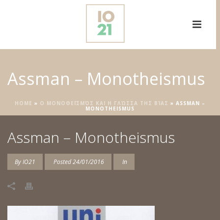
Assman – Monotheismus
HOME
»
Ο ΜΟΝΟΘΕΪΣΜΌΣ ΚΑΙ Η ΓΛΏΣΣΑ ΤΗΣ ΒΊΑΣ
»
ASSMAN –
MONOTHEISMUS
Assman – Monotheismus
By
IO21
Posted
24/01/2016
In