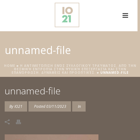
unnamed-file
HOME
»
Η ΑΝΤΙΜΕΤΏΠΙΣΗ ΕΝΌΣ ΣΥΛΛΟΓΙΚΟΎ ΤΡΑΎΜΑΤΟΣ. ΑΠΌ ΤΗΝ
ΘΕΣΜΙΚΉ ΕΝΤΡΟΠΊΑ ΣΤΗΝ ΨΥΧΙΚΉ ΕΠΕΞΕΡΓΑΣΊΑ ΚΑΙ ΣΤΗΝ
ΕΠΑΝΌΡΘΩΣΗ. ΔΥΝΆΜΕΙΣ ΚΑΙ ΠΡΟΟΠΤΙΚΈΣ.
»
UNNAMED-FILE
unnamed-file
By
IO21
Posted
03/11/2023
In