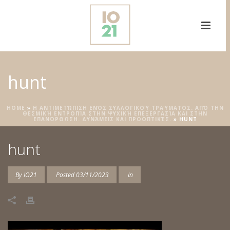
hunt
HOME
»
Η ΑΝΤΙΜΕΤΏΠΙΣΗ ΕΝΌΣ ΣΥΛΛΟΓΙΚΟΎ ΤΡΑΎΜΑΤΟΣ. ΑΠΌ ΤΗΝ
ΘΕΣΜΙΚΉ ΕΝΤΡΟΠΊΑ ΣΤΗΝ ΨΥΧΙΚΉ ΕΠΕΞΕΡΓΑΣΊΑ ΚΑΙ ΣΤΗΝ
ΕΠΑΝΌΡΘΩΣΗ. ΔΥΝΆΜΕΙΣ ΚΑΙ ΠΡΟΟΠΤΙΚΈΣ.
»
HUNT
hunt
By
IO21
Posted
03/11/2023
In