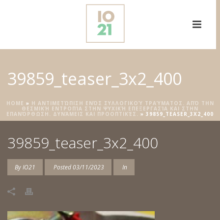
39859_teaser_3x2_400
HOME
»
Η ΑΝΤΙΜΕΤΏΠΙΣΗ ΕΝΌΣ ΣΥΛΛΟΓΙΚΟΎ ΤΡΑΎΜΑΤΟΣ. ΑΠΌ ΤΗΝ
ΘΕΣΜΙΚΉ ΕΝΤΡΟΠΊΑ ΣΤΗΝ ΨΥΧΙΚΉ ΕΠΕΞΕΡΓΑΣΊΑ ΚΑΙ ΣΤΗΝ
ΕΠΑΝΌΡΘΩΣΗ. ΔΥΝΆΜΕΙΣ ΚΑΙ ΠΡΟΟΠΤΙΚΈΣ.
»
39859_TEASER_3X2_400
39859_teaser_3x2_400
By
IO21
Posted
03/11/2023
In