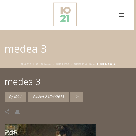
medea 3
HOME
»
ΑΓΏΝΑΣ – ΜΈΤΡΟ – ΆΝΘΡΩΠΟΣ
»
MEDEA 3
medea 3
By
IO21
Posted
24/04/2016
In