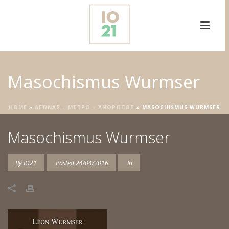
Masochismus Wurmser
HOME
»
ΑΓΏΝΑΣ – ΜΈΤΡΟ – ΆΝΘΡΩΠΟΣ
»
MASOCHISMUS WURMSER
Masochismus Wurmser
By
IO21
Posted
24/04/2016
In