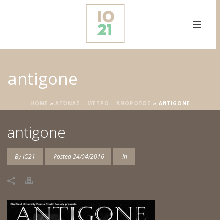
antigone
HOME
»
ΑΓΏΝΑΣ – ΜΈΤΡΟ – ΆΝΘΡΩΠΟΣ
»
ANTIGONE
antigone
By
IO21
Posted
24/04/2016
In