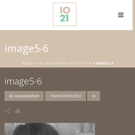
image5-6
HOME
»
ΤΟ ΠΑΓΌΒΟΥΝΟ ΧΡΥΣΉ ΑΥΓΉ
»
IMAGE5-6
image5-6
By
seobyahtesham
Posted
25/09/2022
In