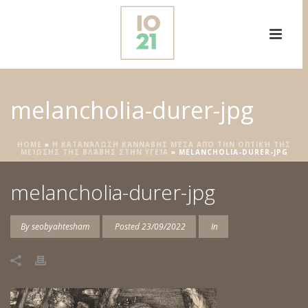
melancholia-durer-jpg
HOME
»
Η ΚΑΤΑΝΆΛΩΣΗ ΚΆΝΝΑΒΗΣ ΜΈΣΑ ΑΠΌ ΤΗΝ ΟΠΤΙΚΉ ΤΗΣ
ΜΕΊΩΣΗΣ ΤΗΣ ΒΛΆΒΗΣ ΣΤΗΝ ΥΓΕΊΑ
»
MELANCHOLIA-DURER-JPG
melancholia-durer-jpg
By
seobyahtesham
Posted
23/09/2022
In