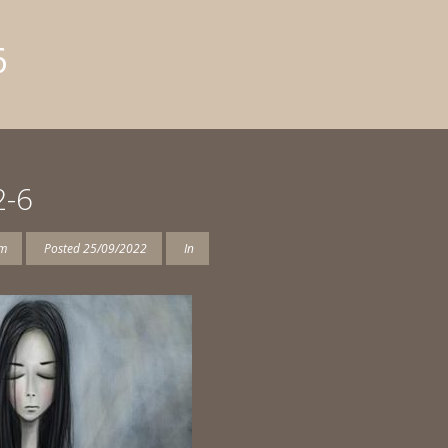
6
2-6
am
Posted
25/09/2022
In