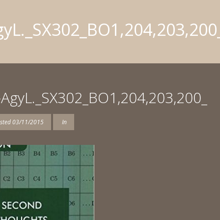
gyL._SX302_BO1,204,203,200
AgyL._SX302_BO1,204,203,200_
sted
03/11/2015
In