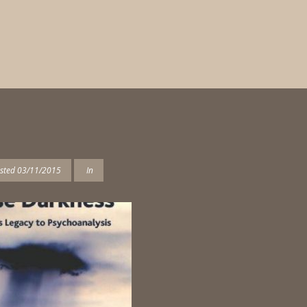
sted
03/11/2015
In