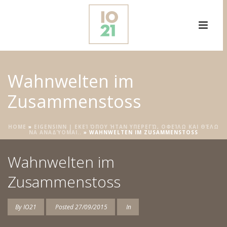
Wahnwelten im
Zusammenstoss
HOME
»
EIGENSINN | ΕΚΕΊ ΌΠΟΥ ΉΤΑΝ ΥΠΕΡΕΓΏ, ΟΦΕΊΛΩ ΚΑΙ ΘΈΛΩ
ΝΑ ΑΝΑΔΎΟΜΑΙ..
»
WAHNWELTEN IM ZUSAMMENSTOSS
Wahnwelten im
Zusammenstoss
By
IO21
Posted
27/09/2015
In