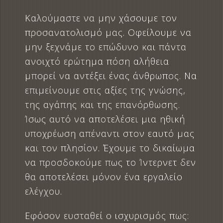
Καλούμαστε να μην χάσουμε τον
προσανατολισμό μας. Οφείλουμε να
μην ξεχνάμε το επώδυνο και πάντα
ανοιχτό ερώτημα πόση αλήθεια
μπορεί να αντέξει ένας άνθρωπος. Να
επιμείνουμε στις αξίες της γνώσης,
της αγάπης και της επανόρθωσης.
Ίσως αυτό να αποτελέσει μια ηθική
υποχρέωση απέναντι στον εαυτό μας
και τον πλησίον. Έχουμε το δικαίωμα
να προσδοκούμε πως το Ίντερνετ δεν
θα αποτελέσει μόνον ένα εργαλείο
ελέγχου.
Εφόσον ευσταθεί ο ισχυρισμός πως: