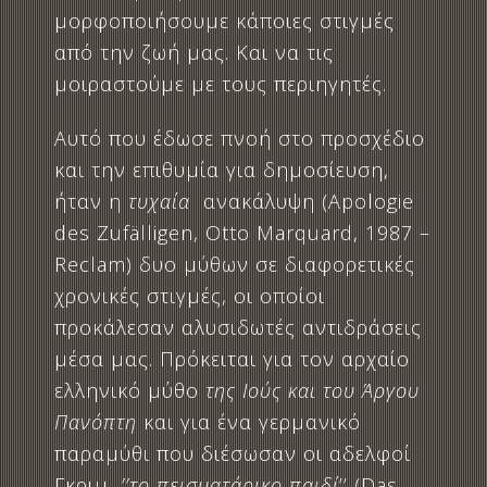
μορφοποιήσουμε κάποιες στιγμές
από την ζωή μας. Και να τις
μοιραστούμε με τους περιηγητές.
Αυτό που έδωσε πνοή στο προσχέδιο
και την επιθυμία για δημοσίευση,
ήταν η
τυχαία
ανακάλυψη (Apologie
des Zufälligen, Otto Marquard, 1987 –
Reclam) δυο μύθων σε διαφορετικές
χρονικές στιγμές, οι οποίοι
προκάλεσαν αλυσιδωτές αντιδράσεις
μέσα μας. Πρόκειται για τον αρχαίο
ελληνικό μύθο
της Ιούς και του Άργου
Πανόπτη
και για ένα γερμανικό
παραμύθι που διέσωσαν οι αδελφοί
Γκριμ,
’’το πεισματάρικο
παιδί
’’ (Das