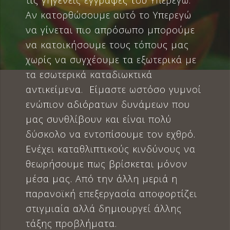
τις γηγενείς εγγραφές του Υπερεγώ.
Αν κατορθώσουμε αυτό το Υπερεγώ
να γίνεται πιο απρόσωπο μπορούμε
να κατοικήσουμε τους τόπους μας
χωρίς να συγχέουμε τα εξωτερικά με
τα εσωτερικά καταδιωκτικά
αντικείμενα. Είμαστε ωστόσο γυμνοί
ενώπιον αδιόρατων δυνάμεων που
μας συνθλίβουν και είναι πολύ
δύσκολο να εντοπίσουμε τον εχθρό.
Ενέχει καταθλιπτικούς κινδύνους να
θεωρήσουμε πως βρίσκεται μόνον
μέσα μας. Από την άλλη μεριά η
παρανοϊκή επεξεργασία αποφορτίζει
στιγμιαία αλλά δημιουργεί άλλης
τάξης προβλήματα.