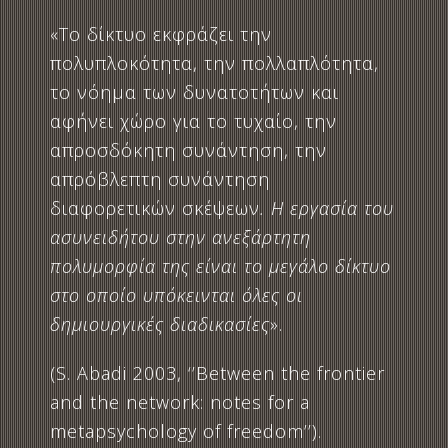
«Το δίκτυο εκφράζει την
πολυπλοκότητα, την πολλαπλότητα,
το νόημα των δυνατοτήτων και
αφήνει χώρο για το τυχαίο, την
απροσδόκητη συνάντηση, την
απρόβλεπτη συνάντηση
διαφορετικών σκέψεων
. Η εργασία του
ασυνειδήτου στην ανεξάρτητη
πολυμορφία της είναι το μεγάλο δίκτυο
στο οποίο υπόκεινται όλες οι
δημιουργικές διαδικασίες
».
(S. Abadi 2003, ‘’Between the frontier
and the network: notes for a
metapsychology of freedom’’).