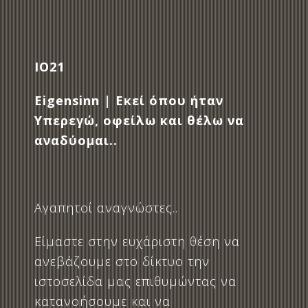
IO21
Eigensinn | Εκεί όπου ήταν
Υπερεγώ, οφείλω και θέλω να
αναδύομαι..
Αγαπητοί αναγνώστες..
Είμαστε στην ευχάριστη θέση να
ανεβάζουμε στο δίκτυο την
ιστοσελίδα μας επιθυμώντας να
κατανοήσουμε και να