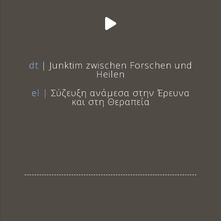
dt |
Junktim zwischen Forschen und
Heilen
el |
Σύζευξη ανάμεσα στην Έρευνα
και στη Θεραπεία