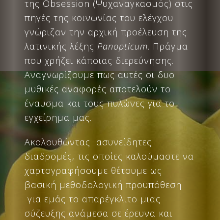
της Obsession (Ψυχαναγκασμός) στις
πηγές της κοινωνίας του ελέγχου
γνώριζαν την αρχική προέλευση της
λατινικής λέξης
Panopticum
. Πράγμα
που χρήζει κάποιας διερεύνησης.
Αναγνωρίζουμε πως αυτές οι δυο
μυθικές αναφορές αποτελούν το
έναυσμα και τους πυλώνες για το
εγχείρημα μας.
Ακολουθώντας ασυνείδητες
διαδρομές, τις οποίες καλούμαστε να
χαρτογραφήσουμε θέτουμε ως
βασική μεθοδολογική προϋπόθεση
για εμάς το απαρέγκλιτο μιας
σύζευξης ανάμεσα σε έρευνα και