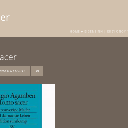
er
HOME
»
EIGENSINN | ΕΚΕΊ ΌΠΟΥ
acer
sted
03/11/2015
In