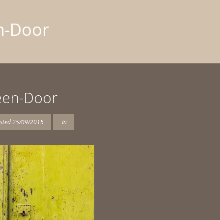
n-Door
een-Door
sted
25/09/2015
In