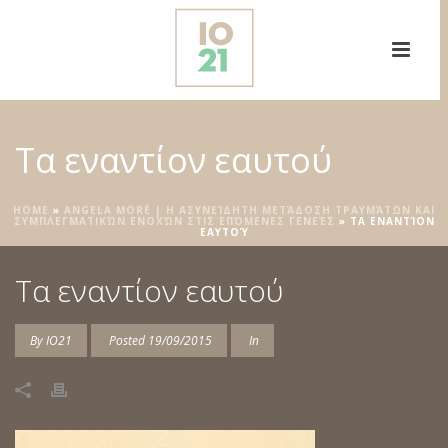
Τα εναντίον εαυτού
HOME
»
ANGELA MORÉ | Η ΑΣΥΝΕΊΔΗΤΗ ΜΕΤΆΔΟΣΗ ΤΡΑΥΜΆΤΩΝ ΚΑΙ
ΣΥΜΠΛΕΓΜΑΤΙΚΏΝ ΕΝΟΧΏΝ ΣΤΙΣ ΕΠΌΜΕΝΕΣ ΓΕΝΕΈΣ
»
ΤΑ ΕΝΑΝΤΊΟΝ
ΕΑΥΤΟΎ
Τα εναντίον εαυτού
By
IO21
Posted
19/09/2015
In