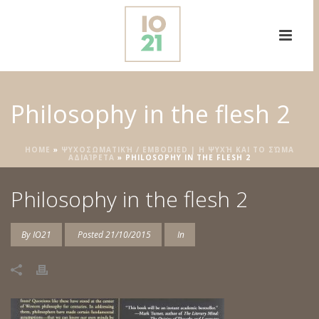
Philosophy in the flesh 2
HOME
»
ΨΥΧΟΣΩΜΑΤΙΚΉ / EMBODIED | Η ΨΥΧΉ ΚΑΙ ΤΟ ΣΏΜΑ
ΑΔΙΑΊΡΕΤΑ
»
PHILOSOPHY IN THE FLESH 2
Philosophy in the flesh 2
By
IO21
Posted
21/10/2015
In