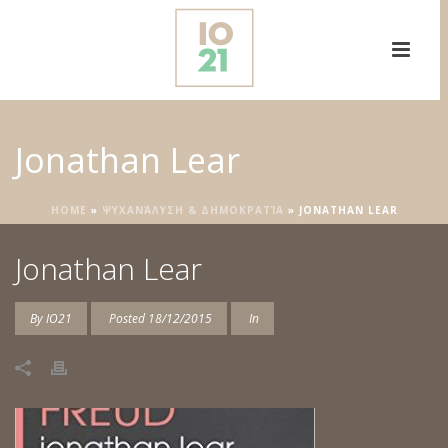
Jonathan Lear
HOME
»
ΨΥΧΑΝΆΛΥΣΗ & ΔΗΜΟΚΡΑΤΊΑ
»
JONATHAN LEAR
Jonathan Lear
By
IO21
Posted
18/12/2015
In