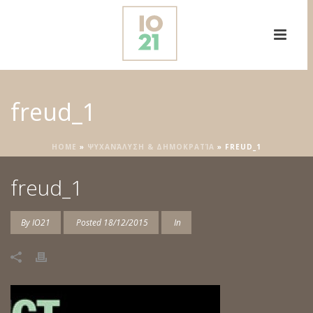
freud_1
HOME
»
ΨΥΧΑΝΆΛΥΣΗ & ΔΗΜΟΚΡΑΤΊΑ
»
FREUD_1
freud_1
By
IO21
Posted
18/12/2015
In