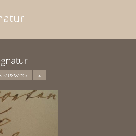
natur
ignatur
sted
18/12/2015
In