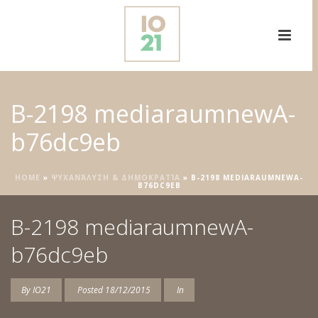
B-2198 mediaraumnewA-
b76dc9eb
HOME
»
ΨΥΧΑΝΆΛΥΣΗ & ΔΗΜΟΚΡΑΤΊΑ
»
B-2198 MEDIARAUMNEWA-
B76DC9EB
B-2198 mediaraumnewA-
b76dc9eb
By
IO21
Posted
18/12/2015
In