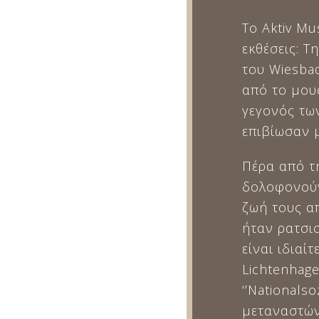
Το Aktiv M
εκθέσεις: Τ
του Wiesba
από το μουσ
γεγονός τω
επιβίωσαν 
Πέρα από τ
δολοφονούν
ζωή τους α
ήταν ρατσισ
είναι ιδια
Lichtenhag
‘’Nationals
μεταναστών