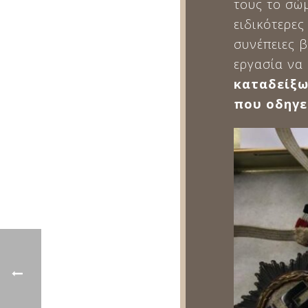
τους το σώμ
ειδικότερες
συνέπειες 
εργασία να
καταδείξω
που οδηγε