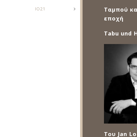
IO21
Ταμπού κα
εποχή
Tabu und 
Του Jan Lo