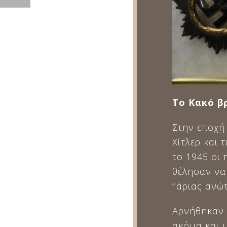
Το Κακό β
Στην εποχή
Χίτλερ και 
το 1945 οι 
θέλησαν να
‘’άριας ανώ
Αρνήθηκαν 
ακόμα και 