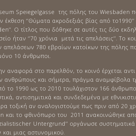
useum Speiegelgasse της πόλης του Wiesbaden π
ην έκθεση ‘’Θύματα ακροδεξιάς βίας από το1990’’
den’’. Ο τίτλος που δόθηκε σε αυτές τις δύο εκ
είο ήταν ‘’70 χρόνια μετά τις απελάσεις’’. Το κ
ν απελάσεων 780 εβραίων κατοίκων της πόλης π
μόνο 10 άνθρωποι.
ην αναφορά στο παρελθόν, το κοινό έρχεται αντι
 ανθρώπους και σήμερα, πράγμα αναμφίβολα τρ
πό το 1990 ως το 2010 τουλάχιστον 166 άνθρωποι
τικά, αντισημιτικά και συνδεδεμένα με εθνικισ
ίτερα τοξική αν αναλογιστούμε πως πριν από 20 
en και το φθινόπωρο του 2011 ανακοινώθηκε από
ozialistischer Untergrund’’ οργάνωσε συστηματι
 και μιας αστυνομικού.