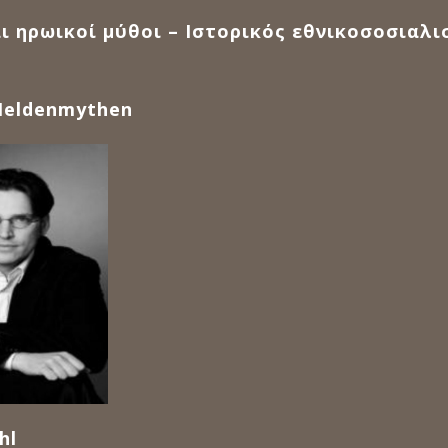
ι ηρωικοί μύθοι – Ιστορικός εθνικοσοσιαλι
Heldenmythen
hl