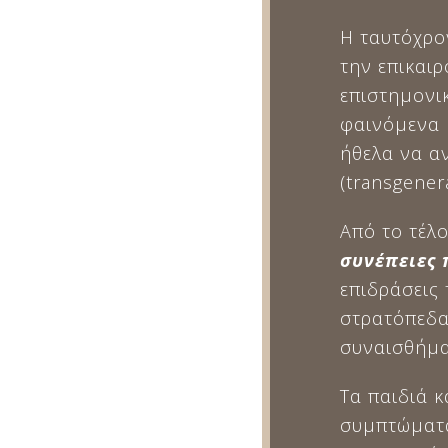
Η ταυτόχρο
την επικαι
επιστημονι
φαινόμενα μ
ήθελα να α
(transgener
Από το τέλο
συνέπειες 
επιδράσεις
στρατόπεδα
συναισθήματ
Τα παιδιά 
συμπτώματα