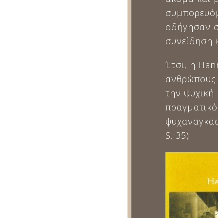
συμπορευόμ
οδήγησαν σ
συνείδηση 
Έτσι, η Ha
ανθρώπους –
την ψυχική
πραγματικότ
ψυχαναγκασ
S. 35).