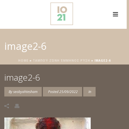
image2-6
HOME
»
ΤΑΜΠΟΎ ΖΏΝΗ ΈΜΜΗΝΟΣ ΡΎΣΗ
»
IMAGE2-6
image2-6
By
seobyahtesham
Posted
25/09/2022
In