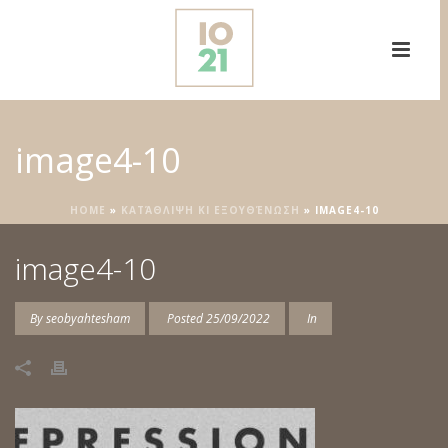
image4-10
HOME
»
ΚΑΤΆΘΛΙΨΗ ΚΙ ΕΞΟΥΘΈΝΩΣΗ
»
IMAGE4-10
image4-10
By
seobyahtesham
Posted
25/09/2022
In