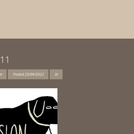
1
-11
am
Posted
25/09/2022
In