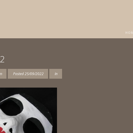
HO
-2
am
Posted
25/09/2022
In