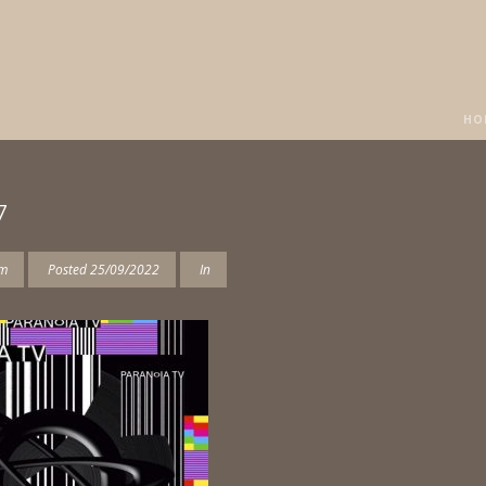
HO
7
am
Posted
25/09/2022
In