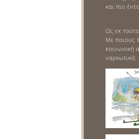
και πιο έν
Ως εκ τούτ
Με ποιους τ
κοινωνική 
ναρκωτικά;