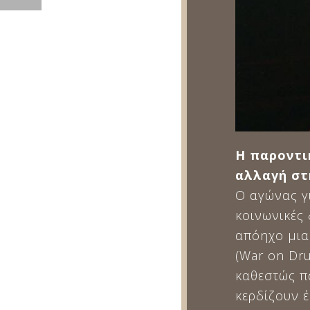
Η παροντι
αλλαγή στ
Ο αγώνας γ
κοινωνικές 
απόηχο μια
(War on Dr
καθεστώς π
κερδίζουν έ