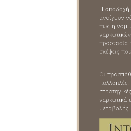
Η αποδοχή 
ανοίγουν ν
πως η νομι
ναρκωτικών
προστασία 
σκέψεις πο
Οι προσπάθε
πολλαπλές.
στρατηγικές
ναρκωτικά 
μεταβολής 