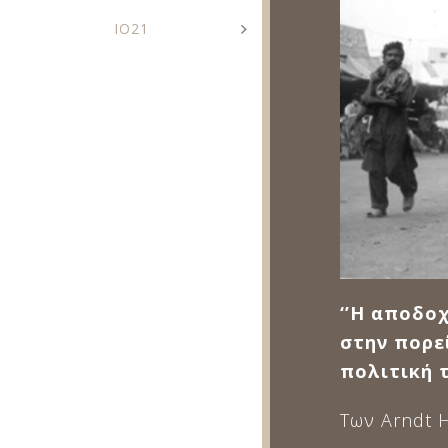
IO21
‘’Η αποδο
στην πορε
πολιτική 
Των Arndt 