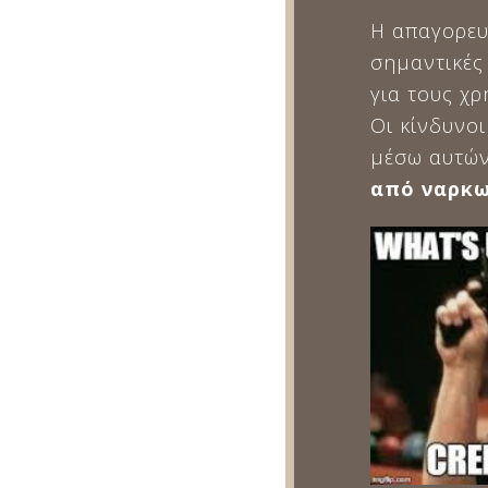
Η απαγορευ
σημαντικές
για τους χρ
Οι κίνδυνο
μέσω αυτών
από ναρκω