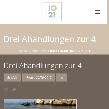
Drei Ahandlungen zur 4
HOME
»
ΕΠΙΜΕΤΡΟ
»
DREI AHANDLUNGEN ZUR 4
Drei Ahandlungen zur 4
By
IO21
Posted
20/09/2015
In