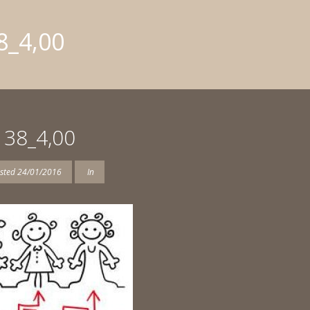
8_4,00
138_4,00
sted
24/01/2016
In