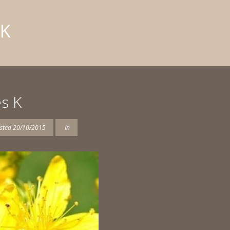
 K
s K
sted
20/10/2015
In